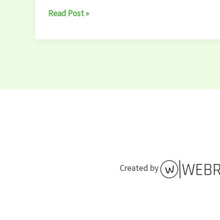
Jak
Read Post »
Bezpiecznie
Wynająć
Mieszkanie
w
2024
Created by