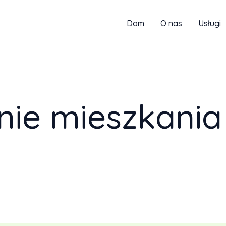
Dom
O nas
Usługi
ie mieszkania