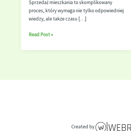
Sprzedaż mieszkania to skomplikowany
proces, który wymaga nie tylko odpowiedniej
wiedzy, ale także czasu […]
Jak
Read Post »
najlepiej
sprzedać
mieszkanie
w
2024?
Created by