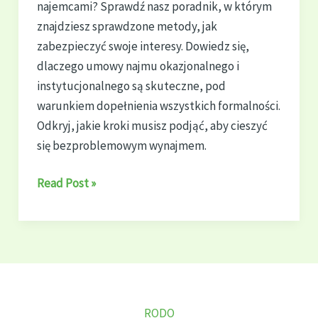
najemcami? Sprawdź nasz poradnik, w którym
znajdziesz sprawdzone metody, jak
zabezpieczyć swoje interesy. Dowiedz się,
dlaczego umowy najmu okazjonalnego i
instytucjonalnego są skuteczne, pod
warunkiem dopełnienia wszystkich formalności.
Odkryj, jakie kroki musisz podjąć, aby cieszyć
się bezproblemowym wynajmem.
Jak
Read Post »
Bezpiecznie
Wynająć
Mieszkanie
w
2024
RODO